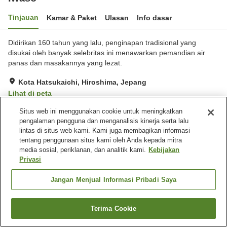
Tinjauan
Kamar & Paket
Ulasan
Info dasar
Didirikan 160 tahun yang lalu, penginapan tradisional yang
disukai oleh banyak selebritas ini menawarkan pemandian air
panas dan masakannya yang lezat.
Kota Hatsukaichi, Hiroshima, Jepang
Lihat di peta
Hebat
Ulasan:
19
4.4
Situs web ini menggunakan cookie untuk meningkatkan
pengalaman pengguna dan menganalisis kinerja serta lalu
lintas di situs web kami. Kami juga membagikan informasi
Fasilitas properti
tentang penggunaan situs kami oleh Anda kepada mitra
media sosial, periklanan, dan analitik kami.
Kebijakan
Tempat parkir
Spa / Salon kecantikan
Privasi
Restoran
Makan pribadi
Jangan Menjual Informasi Pribadi Saya
Beranda
Jepang
Hiroshima
Kota Hatsukaichi
Iwaso
Terima Cookie
Cari kamar