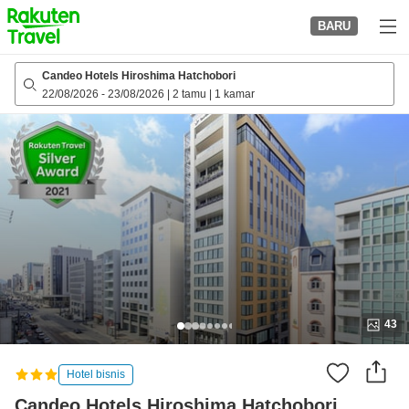
to
BARU
top
page
Candeo Hotels Hiroshima Hatchobori
22/08/2026
-
23/08/2026
|
2 tamu
|
1 kamar
43
Hotel bisnis
Candeo Hotels Hiroshima Hatchobori