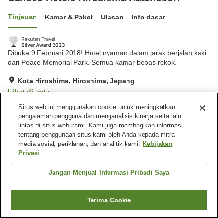
Tinjauan
Kamar & Paket
Ulasan
Info dasar
Dibuka 9 Februari 2018! Hotel nyaman dalam jarak berjalan kaki
dari Peace Memorial Park. Semua kamar bebas rokok.
Kota Hiroshima, Hiroshima, Jepang
Lihat di peta
Hebat
Ulasan:
1,126
4.3
Situs web ini menggunakan cookie untuk meningkatkan
pengalaman pengguna dan menganalisis kinerja serta lalu
lintas di situs web kami. Kami juga membagikan informasi
Fasilitas properti
tentang penggunaan situs kami oleh Anda kepada mitra
media sosial, periklanan, dan analitik kami.
Kebijakan
Sauna
Mesin penjual otomatis
Privasi
Pemandian udara terbuka
Pemandian besar
(air panas)
Jangan Menjual Informasi Pribadi Saya
Beranda
Jepang
Hiroshima
Kota Hiroshima
Terima Cookie
Cari kamar
Candeo Hotels Hiroshima Hatchobori