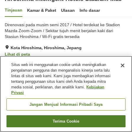
Tinjauan
Kamar & Paket
Ulasan
Info dasar
Direnovasi pada musim semi 2017 / Hotel terdekat ke Stadion
Mazda Zoom-Zoom / Sekitar tujuh menit berjalan kaki dari
Stasiun Hiroshima / Wi-Fi gratis tersedia
Kota Hiroshima, Hiroshima, Jepang
Lihat di peta
Sangat baik
Ulasan:
941
3.9
Situs web ini menggunakan cookie untuk meningkatkan
pengalaman pengguna dan menganalisis kinerja serta lalu
lintas di situs web kami. Kami juga membagikan informasi
Fasilitas properti
tentang penggunaan situs kami oleh Anda kepada mitra
media sosial, periklanan, dan analitik kami.
Kebijakan
Wi-Fi
Restoran
Privasi
Mesin penjual otomatis
Laundry berbayar
Jangan Menjual Informasi Pribadi Saya
Beranda
Jepang
Hiroshima
Kota Hiroshima
Hiroshima Intelligent Hotels Stadium Mae
Terima Cookie
Cari kamar