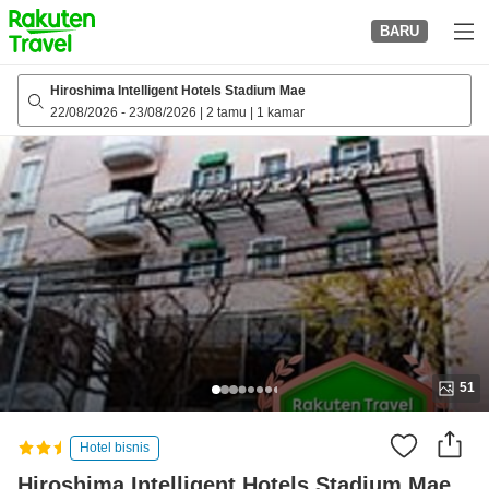
to
BARU
top
page
Hiroshima Intelligent Hotels Stadium Mae
22/08/2026
-
23/08/2026
|
2 tamu
|
1 kamar
51
Hotel bisnis
Hiroshima Intelligent Hotels Stadium Mae