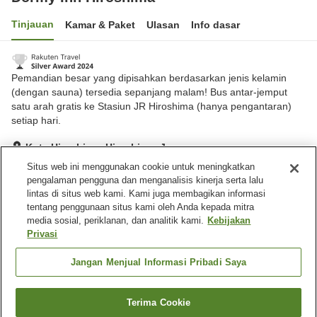
Tinjauan
Kamar & Paket
Ulasan
Info dasar
Pemandian besar yang dipisahkan berdasarkan jenis kelamin
(dengan sauna) tersedia sepanjang malam! Bus antar-jemput
satu arah gratis ke Stasiun JR Hiroshima (hanya pengantaran)
setiap hari.
Kota Hiroshima, Hiroshima, Jepang
Lihat di peta
Situs web ini menggunakan cookie untuk meningkatkan
pengalaman pengguna dan menganalisis kinerja serta lalu
Hebat
Ulasan:
627
4.3
lintas di situs web kami. Kami juga membagikan informasi
tentang penggunaan situs kami oleh Anda kepada mitra
media sosial, periklanan, dan analitik kami.
Kebijakan
Fasilitas properti
Privasi
Sauna
Spa / Salon kecantikan
Restoran
Mesin penjual otomatis
Jangan Menjual Informasi Pribadi Saya
Beranda
Jepang
Hiroshima
Kota Hiroshima
Terima Cookie
Cari kamar
Dormy Inn Hiroshima