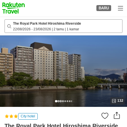
to
BARU
top
page
The Royal Park Hotel Hiroshima Riverside
22/08/2026
-
23/08/2026
|
2 tamu
|
1 kamar
132
City hotel
The Royal Park Hotel Hiroshima Riverside