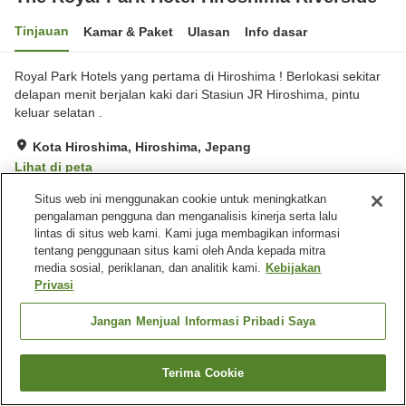
Tinjauan
Kamar & Paket
Ulasan
Info dasar
Royal Park Hotels yang pertama di Hiroshima ! Berlokasi sekitar
delapan menit berjalan kaki dari Stasiun JR Hiroshima, pintu
keluar selatan .
Kota Hiroshima, Hiroshima, Jepang
Lihat di peta
Hebat
Ulasan:
461
4.4
Situs web ini menggunakan cookie untuk meningkatkan
pengalaman pengguna dan menganalisis kinerja serta lalu
lintas di situs web kami. Kami juga membagikan informasi
Fasilitas properti
tentang penggunaan situs kami oleh Anda kepada mitra
media sosial, periklanan, dan analitik kami.
Kebijakan
Resepsionis 24 jam
Pengiriman ke rumah
Privasi
Layanan bangun tidur
Cuci kering berbayar
Jangan Menjual Informasi Pribadi Saya
Beranda
Jepang
Hiroshima
Kota Hiroshima
The Royal Park Hotel Hiroshima Riverside
Terima Cookie
Cari kamar