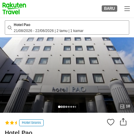
to
BARU
top
page
Hotel Pao
21/08/2026
-
22/08/2026
|
2 tamu
|
1 kamar
10
Hotel bisnis
Hotel Pao