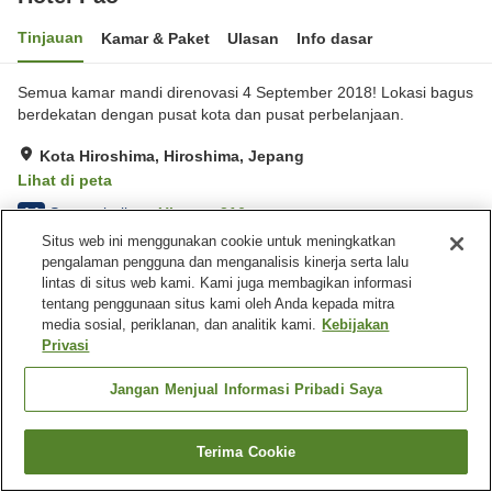
Tinjauan
Kamar & Paket
Ulasan
Info dasar
Semua kamar mandi direnovasi 4 September 2018! Lokasi bagus
berdekatan dengan pusat kota dan pusat perbelanjaan.
Kota Hiroshima, Hiroshima, Jepang
Lihat di peta
Sangat baik
Ulasan:
216
4.1
Situs web ini menggunakan cookie untuk meningkatkan
pengalaman pengguna dan menganalisis kinerja serta lalu
Fasilitas properti
lintas di situs web kami. Kami juga membagikan informasi
tentang penggunaan situs kami oleh Anda kepada mitra
Tempat parkir
Spa / Salon kecantikan
media sosial, periklanan, dan analitik kami.
Kebijakan
Mesin penjual otomatis
Laundry berbayar
Privasi
Jangan Menjual Informasi Pribadi Saya
Beranda
Jepang
Hiroshima
Kota Hiroshima
Hotel Pao
Terima Cookie
Cari kamar