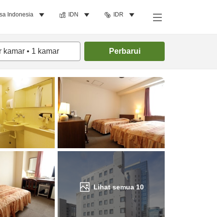
sa Indonesia
IDN
IDR
Cari kamar
r kamar
•
1
kamar
Perbarui
Lihat semua
10