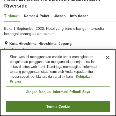
Riverside
Tinjauan
Kamar & Paket
Ulasan
Info dasar
Buka 1 September 2020. Hotel yang baru dibangun, tersedia
berbagai barang dalam kamar.
Kota Hiroshima, Hiroshima, Jepang
Lihat di peta
Situs web ini menggunakan cookie untuk meningkatkan
Baik
Ulasan:
143
3.8
pengalaman pengguna dan menganalisis kinerja serta lalu
lintas di situs web kami. Kami juga membagikan informasi
Fasilitas properti
tentang penggunaan situs kami oleh Anda kepada mitra
media sosial, periklanan, dan analitik kami.
Kebijakan
Spa / Salon kecantikan
Ramah hewan peliharaan di
Privasi
dalam gedung
Mesin penjual otomatis
Laundry berbayar
Jangan Menjual Informasi Pribadi Saya
Beranda
Jepang
Hiroshima
Kota Hiroshima
Terima Cookie
Cari kamar
Hotel Livemax Hiroshima Funairimachi Riverside