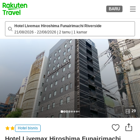
to
BARU
top
page
Hotel Livemax Hiroshima Funairimachi Riverside
21/08/2026
-
22/08/2026
|
2 tamu
|
1 kamar
29
Hotel bisnis
Hotel Livemax Hiroshima Funairimachi