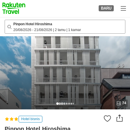
to
BARU
top
page
Pinpon Hotel Hiroshima
20/08/2026
-
21/08/2026
|
2 tamu
|
1 kamar
74
Hotel bisnis
Pinpon Hotel Hiroshima