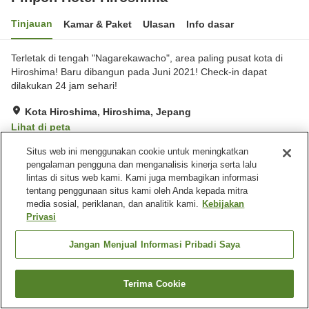
Tinjauan
Kamar & Paket
Ulasan
Info dasar
Terletak di tengah "Nagarekawacho", area paling pusat kota di
Hiroshima! Baru dibangun pada Juni 2021! Check-in dapat
dilakukan 24 jam sehari!
Kota Hiroshima, Hiroshima, Jepang
Lihat di peta
Baik
Ulasan:
294
3.7
Situs web ini menggunakan cookie untuk meningkatkan
pengalaman pengguna dan menganalisis kinerja serta lalu
lintas di situs web kami. Kami juga membagikan informasi
Fasilitas properti
tentang penggunaan situs kami oleh Anda kepada mitra
media sosial, periklanan, dan analitik kami.
Kebijakan
Tempat parkir
Sauna
Privasi
Restoran
Mesin penjual otomatis
Jangan Menjual Informasi Pribadi Saya
Beranda
Jepang
Hiroshima
Kota Hiroshima
Pinpon Hotel Hiroshima
Terima Cookie
Cari kamar