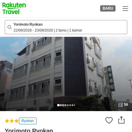
to
BARU
top
page
Yorimoto Ryokan
22/08/2026
-
23/08/2026
|
2 tamu
|
1 kamar
56
Ryokan
Yorimoto Ryokan