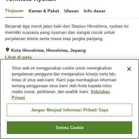
Tinjauan
Kamar & Paket
Ulasan
Info dasar
Berjarak tiga menit jalan kaki dari Stasiun Hiroshima, ryokan ini
memiliki suasana yang nyaman dan sangat cocok untuk
perjalanan bisnis serta masa inap jangka panjang.
Kota Hiroshima, Hiroshima, Jepang
Lihat di peta
Ulasan:
19
3.4
Situs web ini menggunakan cookie untuk meningkatkan
pengalaman pengguna dan menganalisis kinerja serta lalu
lintas di situs web kami. Kami juga membagikan informasi
Fasilitas properti
tentang penggunaan situs kami oleh Anda kepada mitra
media sosial, periklanan, dan analitik kami.
Kebijakan
Tempat parkir
Spa / Salon kecantikan
Privasi
Pengiriman ke rumah
Layanan bangun tidur
Jangan Menjual Informasi Pribadi Saya
Beranda
Jepang
Hiroshima
Kota Hiroshima
Yorimoto Ryokan
Terima Cookie
Cari kamar