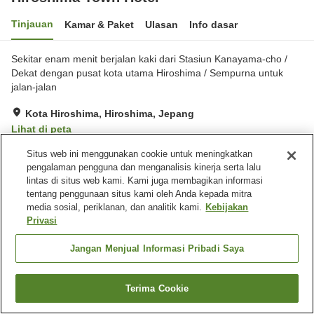
Tinjauan
Kamar & Paket
Ulasan
Info dasar
Sekitar enam menit berjalan kaki dari Stasiun Kanayama-cho /
Dekat dengan pusat kota utama Hiroshima / Sempurna untuk
jalan-jalan
Kota Hiroshima, Hiroshima, Jepang
Lihat di peta
Sangat baik
Ulasan:
122
4.1
Situs web ini menggunakan cookie untuk meningkatkan
pengalaman pengguna dan menganalisis kinerja serta lalu
lintas di situs web kami. Kami juga membagikan informasi
Fasilitas properti
tentang penggunaan situs kami oleh Anda kepada mitra
media sosial, periklanan, dan analitik kami.
Kebijakan
Tempat parkir
Mesin penjual otomatis
Privasi
Pengiriman ke rumah
Layanan bangun tidur
Jangan Menjual Informasi Pribadi Saya
Beranda
Jepang
Hiroshima
Kota Hiroshima
Hiroshima Town Hotel
Terima Cookie
Cari kamar