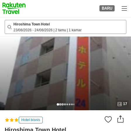
to
BARU
top
page
Hiroshima Town Hotel
23/08/2026
-
24/08/2026
|
2 tamu
|
1 kamar
17
Hotel bisnis
Hiroshima Town Hotel