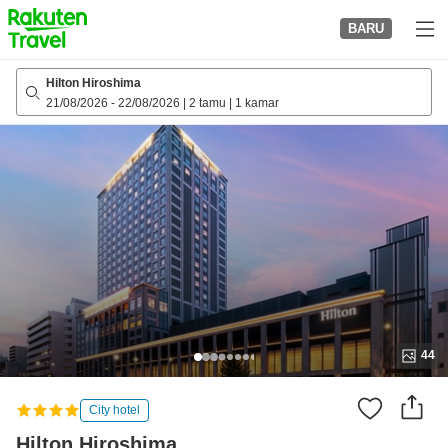
to
BARU
top
page
Hilton Hiroshima
21/08/2026
-
22/08/2026
|
2 tamu
|
1 kamar
44
City hotel
Hilton Hiroshima