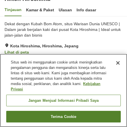
Tinjauan
Kamar & Paket
Ulasan
Info dasar
Dekat dengan Kubah Bom Atom, situs Warisan Dunia UNESCO |
Dalam jarak berjalan kaki dari pusat Kota Hiroshima | Ideal untuk
jalan-jalan dan bisnis
Kota Hiroshima, Hiroshima, Jepang
Lihat di peta
Hebat
Ulasan:
310
4.3
Situs web ini menggunakan cookie untuk meningkatkan
pengalaman pengguna dan menganalisis kinerja serta lalu
lintas di situs web kami. Kami juga membagikan informasi
Fasilitas properti
tentang penggunaan situs kami oleh Anda kepada mitra
media sosial, periklanan, dan analitik kami.
Kebijakan
Tempat parkir
Sauna
Privasi
Gym / Klub kebugaran
Kolam renang
Jangan Menjual Informasi Pribadi Saya
Beranda
Jepang
Hiroshima
Kota Hiroshima
Hilton Hiroshima
Terima Cookie
Cari kamar