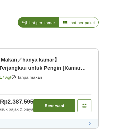
Lihat per kamar
Lihat per paket
a Makan／hanya kamar】
erjangkau untuk Pengin [Kamar
17 Agt
Tanpa makan
Rp2.387.595
Reservasi
suk pajak & biaya