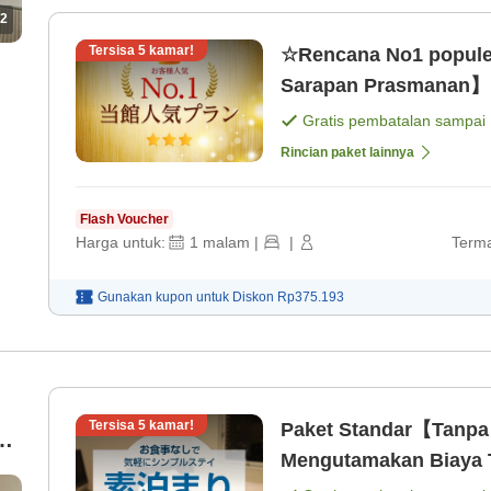
2
Tersisa
5
kamar!
☆Rencana No1 popule
Sarapan Prasmanan】Lo
Gratis pembatalan sampai
Rincian paket lainnya
Flash Voucher
Harga untuk:
1
malam
|
|
Terma
Gunakan kupon untuk
Diskon
Rp375.193
Tersisa
5
kamar!
Paket Standar【Tanp
an
Mengutamakan Biaya T