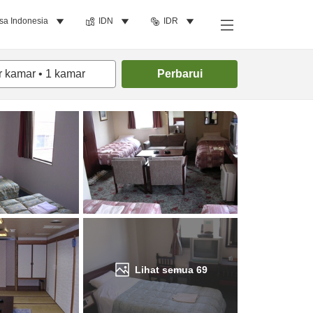
sa Indonesia
IDN
IDR
Cari kamar
r kamar
•
1
kamar
Perbarui
Lihat semua
69