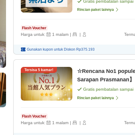
saja]
Gratis pembatalan sampai
Rincian paket lainnya
Flash Voucher
Harga untuk:
1
malam
|
|
Terma
Gunakan kupon untuk
Diskon
Rp375.193
3
Tersisa
5
kamar!
☆Rencana No1 popule
Sarapan Prasmanan】Lo
Gratis pembatalan sampai
Rincian paket lainnya
Flash Voucher
Harga untuk:
1
malam
|
|
Terma