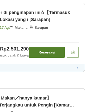
r di penginapan ini☆【Termasuk
kasi yang i [Sarapan]
17 Agt
Makanan
Sarapan
Rp2.501.290
Reservasi
suk pajak & biaya
a Makan／hanya kamar】
erjangkau untuk Pengin [Kamar