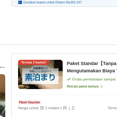
Gunakan kupon untuk
Diskon
Rp392.247
Tersisa
3
kamar!
Paket Standar【Tanp
i
Mengutamakan Biaya T
saja]
Gratis pembatalan sampai
Rincian paket lainnya
Flash Voucher
Harga untuk:
1
malam
|
|
Terma