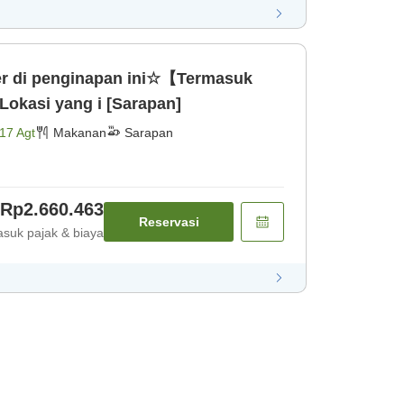
r di penginapan ini☆【Termasuk
kasi yang i [Sarapan]
17 Agt
Makanan
Sarapan
Rp2.660.463
Reservasi
suk pajak & biaya