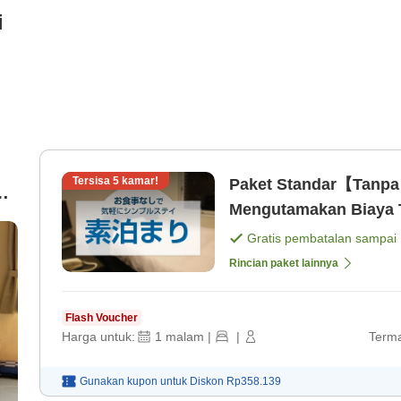
i
Tersisa
5
kamar!
Paket Standar【Tanp
an
Mengutamakan Biaya T
saja]
Gratis pembatalan sampai
Rincian paket lainnya
Flash Voucher
Harga untuk:
1
malam
|
|
Terma
Gunakan kupon untuk
Diskon
Rp358.139