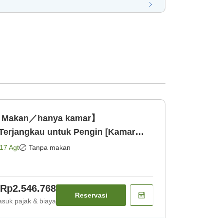
a Makan／hanya kamar】
erjangkau untuk Pengin [Kamar
17 Agt
Tanpa makan
Rp2.546.768
Reservasi
suk pajak & biaya