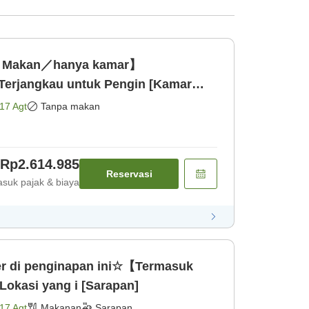
a Makan／hanya kamar】
erjangkau untuk Pengin [Kamar
17 Agt
Tanpa makan
Rp2.614.985
Reservasi
suk pajak & biaya
r di penginapan ini☆【Termasuk
kasi yang i [Sarapan]
17 Agt
Makanan
Sarapan