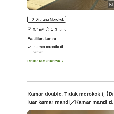
Dilarang Merokok
9,7 m²
1–3 tamu
Fasilitas kamar
Internet tersedia di
kamar
Rincian kamar lainnya
Kamar double, Tidak merokok (【Di
luar kamar mandi／Kamar mandi d
toilet bersama】[8 meter persegi])