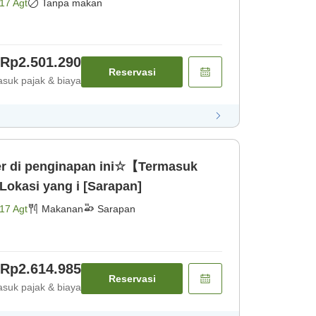
17 Agt
Tanpa makan
Rp2.501.290
Reservasi
suk pajak & biaya
r di penginapan ini☆【Termasuk
kasi yang i [Sarapan]
17 Agt
Makanan
Sarapan
Rp2.614.985
Reservasi
suk pajak & biaya