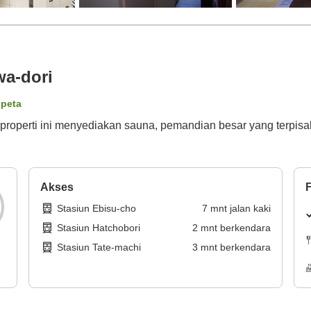
wa-dori
 peta
, properti ini menyediakan sauna, pemandian besar yang terpisa
Akses
F
Stasiun Ebisu-cho
7
mnt
jalan kaki
Stasiun Hatchobori
2
mnt
berkendara
Stasiun Tate-machi
3
mnt
berkendara