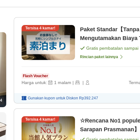
Tersisa
4
kamar!
Paket Standar【Tanp
Mengutamakan Biaya T
saja]
Gratis pembatalan sampai
Rincian paket lainnya
Flash Voucher
Harga untuk:
1
malam
|
|
Terma
Gunakan kupon untuk
Diskon
Rp392.247
4
Tersisa
4
kamar!
☆Rencana No1 popule
Sarapan Prasmanan】Lo
Gratis pembatalan sampai