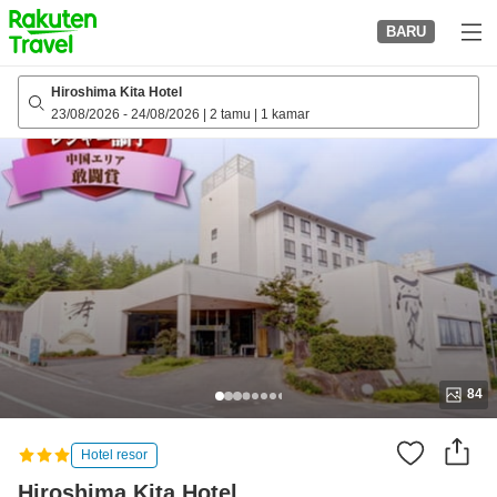
to
BARU
top
page
Hiroshima Kita Hotel
23/08/2026
-
24/08/2026
|
2 tamu
|
1 kamar
84
Hotel resor
Hiroshima Kita Hotel