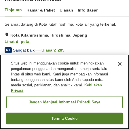
Tinjauan
Kamar & Paket
Ulasan
Info dasar
Selamat datang di Kota Kitahiroshima, kota air yang terkenal.
Kota Kitahiroshima, Hiroshima, Jepang
Lihat di peta
Sangat baik
Ulasan:
289
4.1
Situs web ini menggunakan cookie untuk meningkatkan
Fasilitas properti
pengalaman pengguna dan menganalisis kinerja serta lalu
lintas di situs web kami. Kami juga membagikan informasi
Tempat parkir
Pemandian dengan
tentang penggunaan situs kami oleh Anda kepada mitra
bebatuan alami
media sosial, periklanan, dan analitik kami.
Kebijakan
Sauna
Restoran
Privasi
Beranda
Jepang
Hiroshima
Kota Kitahiroshima
Jangan Menjual Informasi Pribadi Saya
Hiroshima Kita Hotel
Terima Cookie
Cari kamar