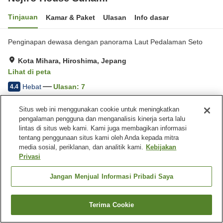
Tinjauan
Kamar & Paket
Ulasan
Info dasar
Penginapan dewasa dengan panorama Laut Pedalaman Seto
Kota Mihara, Hiroshima, Jepang
Lihat di peta
Hebat
Ulasan:
7
4.4
Situs web ini menggunakan cookie untuk meningkatkan
Fasilitas properti
pengalaman pengguna dan menganalisis kinerja serta lalu
lintas di situs web kami. Kami juga membagikan informasi
Tempat parkir
tentang penggunaan situs kami oleh Anda kepada mitra
media sosial, periklanan, dan analitik kami.
Kebijakan
Beranda
Jepang
Hiroshima
Kota Mihara
Privasi
Nejiro House Sunami
Jangan Menjual Informasi Pribadi Saya
Terima Cookie
Cari kamar