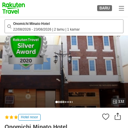
to
BARU
top
page
Onomichi Minato Hotel
22/08/2026
-
23/08/2026
|
2 tamu
|
1 kamar
132
Hotel resor
Onomichi Minato Hotel