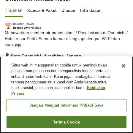
Tinjauan
Kamar & Paket
Ulasan
Info dasar
Menawarkan sumber air panas alami / Pusat wisata di Onomichi /
Hotel resor Petit / Semua kamar dilengkapi dengan Wi-Fi dan
kursi pijat
Kota Onomichi, Hiroshima, Jepang
Lihat di peta
Situs web ini menggunakan cookie untuk meningkatkan
pengalaman pengguna dan menganalisis kinerja serta lalu
Hebat
Ulasan:
338
4.3
lintas di situs web kami. Kami juga membagikan informasi
tentang penggunaan situs kami oleh Anda kepada mitra
media sosial, periklanan, dan analitik kami.
Kebijakan
Fasilitas properti
Privasi
Wi-Fi
Sauna
Lounge
Benar-benar bebas rokok
Jangan Menjual Informasi Pribadi Saya
Beranda
Jepang
Hiroshima
Kota Onomichi
Terima Cookie
Cari kamar
Onomichi Minato Hotel