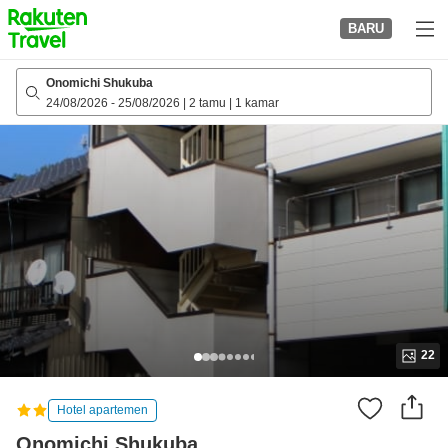
to
BARU
top
page
Onomichi Shukuba
24/08/2026
-
25/08/2026
|
2 tamu
|
1 kamar
22
Hotel apartemen
Onomichi Shukuba