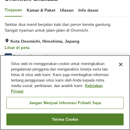
Tinjauan
Kamar & Paket
Ulasan
Info dasar
Sekitar dua menit berjalan kaki dari peron kereta gantung.
Sangat nyaman untuk jalan-jalan di Onomichi.
Kota Onomichi, Hiroshima, Jepang
Lihat di peta
Baik
Ulasan:
30
3.7
Situs web ini menggunakan cookie untuk meningkatkan
pengalaman pengguna dan menganalisis kinerja serta lalu
Beranda
Jepang
Hiroshima
Kota Onomichi
lintas di situs web kami. Kami juga membagikan informasi
Onomichi Shukuba
tentang penggunaan situs kami oleh Anda kepada mitra
media sosial, periklanan, dan analitik kami.
Kebijakan
Privasi
Jangan Menjual Informasi Pribadi Saya
Terima Cookie
Cari kamar