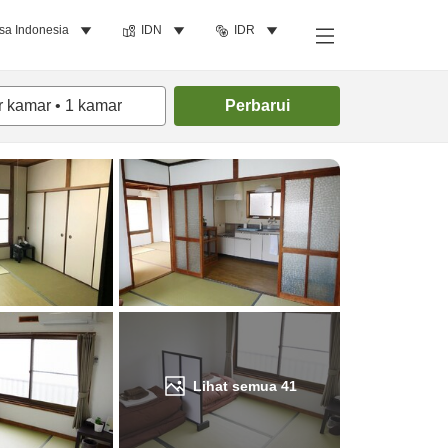
sa Indonesia
IDN
IDR
Cari kamar
r kamar
•
1
kamar
Perbarui
Lihat semua
41