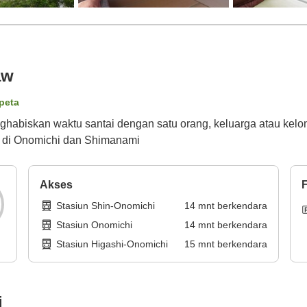
aw
 peta
ghabiskan waktu santai dengan satu orang, keluarga atau ke
n di Onomichi dan Shimanami
Akses
F
Stasiun Shin-Onomichi
14
mnt
berkendara
Stasiun Onomichi
14
mnt
berkendara
Stasiun Higashi-Onomichi
15
mnt
berkendara
i