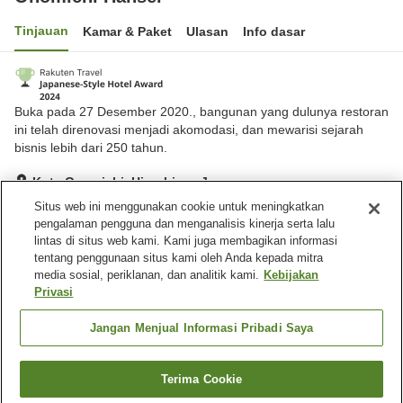
Tinjauan
Kamar & Paket
Ulasan
Info dasar
Buka pada 27 Desember 2020., bangunan yang dulunya restoran
ini telah direnovasi menjadi akomodasi, dan mewarisi sejarah
bisnis lebih dari 250 tahun.
Kota Onomichi, Hiroshima, Jepang
Lihat di peta
Situs web ini menggunakan cookie untuk meningkatkan
pengalaman pengguna dan menganalisis kinerja serta lalu
Hebat
Ulasan:
108
4.5
lintas di situs web kami. Kami juga membagikan informasi
tentang penggunaan situs kami oleh Anda kepada mitra
media sosial, periklanan, dan analitik kami.
Kebijakan
Fasilitas properti
Privasi
Wi-Fi
Laundry berbayar
Antar jemput di stasiun
Pembuat kopi
Jangan Menjual Informasi Pribadi Saya
Beranda
Jepang
Hiroshima
Kota Onomichi
Terima Cookie
Cari kamar
Onomichi Hansei