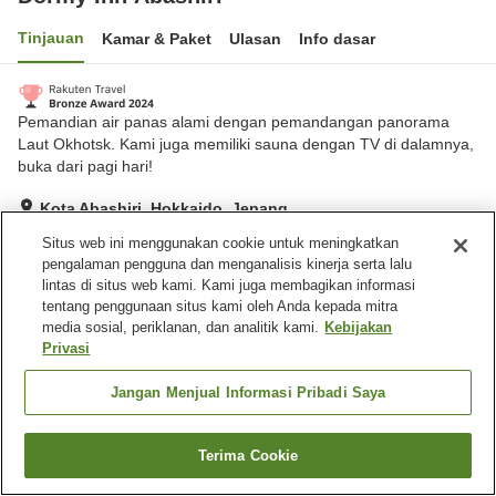
Tinjauan
Kamar & Paket
Ulasan
Info dasar
Pemandian air panas alami dengan pemandangan panorama
Laut Okhotsk. Kami juga memiliki sauna dengan TV di dalamnya,
buka dari pagi hari!
Kota Abashiri, Hokkaido, Jepang
Lihat di peta
Situs web ini menggunakan cookie untuk meningkatkan
pengalaman pengguna dan menganalisis kinerja serta lalu
Hebat
Ulasan:
277
4.4
lintas di situs web kami. Kami juga membagikan informasi
tentang penggunaan situs kami oleh Anda kepada mitra
media sosial, periklanan, dan analitik kami.
Kebijakan
Fasilitas properti
Privasi
Tempat parkir
Sauna
Restoran
Mesin penjual otomatis
Jangan Menjual Informasi Pribadi Saya
Beranda
Jepang
Hokkaido
Kota Abashiri
Terima Cookie
Cari kamar
Dormy Inn Abashiri