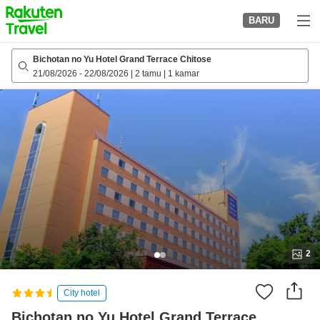
to
BARU
top
page
Bichotan no Yu Hotel Grand Terrace Chitose
21/08/2026
-
22/08/2026
|
2 tamu
|
1 kamar
2
City hotel
Bichotan no Yu Hotel Grand Terrace