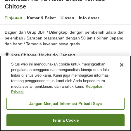
Chitose
Tinjauan
Kamar & Paket
Ulasan
Info dasar
Bagian dari Grup BBH / Dilengkapi dengan pembersih udara dan
pelembab / Sarapan prasmanan dengan 50 jenis pilihan Jepang
dan barat / Tersedia layanan sewa gratis
Kota Chitose, Hokkaido, Jepang
Lihat di peta
Situs web ini menggunakan cookie untuk meningkatkan
pengalaman pengguna dan menganalisis kinerja serta lalu
Sangat baik
Ulasan:
979
3.9
lintas di situs web kami. Kami juga membagikan informasi
tentang penggunaan situs kami oleh Anda kepada mitra
media sosial, periklanan, dan analitik kami.
Kebijakan
Fasilitas properti
Privasi
Tempat parkir
Pemandian komunal
Sauna
Spa / Salon kecantikan
Jangan Menjual Informasi Pribadi Saya
Beranda
Jepang
Hokkaido
Kota Chitose
Terima Cookie
Cari kamar
Bichotan no Yu Hotel Grand Terrace Chitose