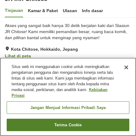
Tinjauan
Kamar & Paket
Ulasan
Info dasar
Akses yang sangat baik hanya 30 detik berjalan kaki dari Stasiun
JR Chitose! Kami memiliki pemandian besar, ruang baca komik,
dan pilihan bantal untuk menginap yang nyaman!
Kota Chitose, Hokkaido, Jepang
Lihat di peta
Hebat
Ulasan:
941
4.4
Situs web ini menggunakan cookie untuk meningkatkan
pengalaman pengguna dan menganalisis kinerja serta lalu
lintas di situs web kami. Kami juga membagikan informasi
Fasilitas properti
tentang penggunaan situs kami oleh Anda kepada mitra
media sosial, periklanan, dan analitik kami.
Kebijakan
Wi-Fi
Lima menit berjalan kaki ke
Privasi
stasiun
Lounge
Area tertentu bisa merokok
Jangan Menjual Informasi Pribadi Saya
Beranda
Jepang
Hokkaido
Kota Chitose
JR Inn Chitose
Terima Cookie
Cari kamar