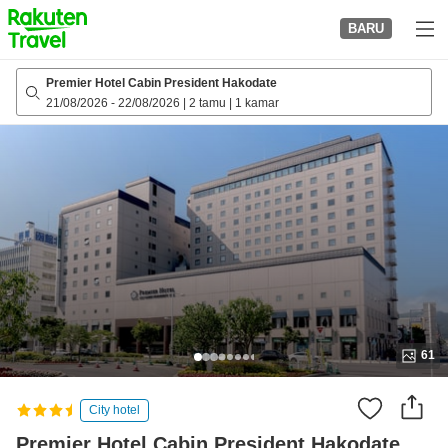
to
BARU
top
page
Premier Hotel Cabin President Hakodate
21/08/2026
-
22/08/2026
|
2 tamu
|
1 kamar
61
City hotel
Premier Hotel Cabin President Hakodate