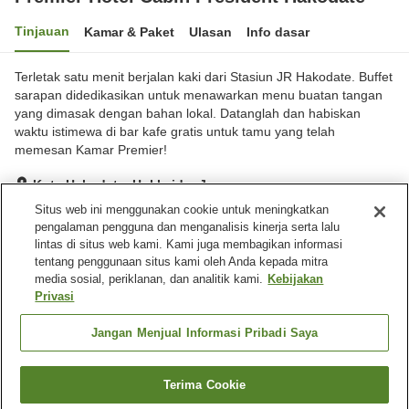
Tinjauan
Kamar & Paket
Ulasan
Info dasar
Terletak satu menit berjalan kaki dari Stasiun JR Hakodate. Buffet
sarapan didedikasikan untuk menawarkan menu buatan tangan
yang dimasak dengan bahan lokal. Datanglah dan habiskan
waktu istimewa di bar kafe gratis untuk tamu yang telah
memesan Kamar Premier!
Kota Hakodate, Hokkaido, Jepang
Lihat di peta
Situs web ini menggunakan cookie untuk meningkatkan
pengalaman pengguna dan menganalisis kinerja serta lalu
Hebat
Ulasan:
192
4.4
lintas di situs web kami. Kami juga membagikan informasi
tentang penggunaan situs kami oleh Anda kepada mitra
media sosial, periklanan, dan analitik kami.
Kebijakan
Fasilitas properti
Privasi
Tempat parkir
Spa / Salon kecantikan
Restoran
Lounge
Jangan Menjual Informasi Pribadi Saya
Beranda
Jepang
Hokkaido
Kota Hakodate
Terima Cookie
Cari kamar
Premier Hotel Cabin President Hakodate