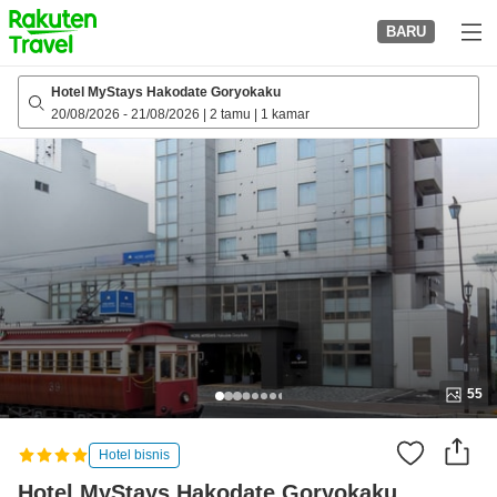
to
BARU
top
page
Hotel MyStays Hakodate Goryokaku
20/08/2026
-
21/08/2026
|
2 tamu
|
1 kamar
55
Hotel bisnis
Hotel MyStays Hakodate Goryokaku