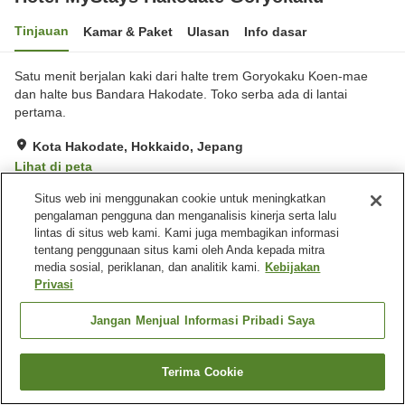
Tinjauan
Kamar & Paket
Ulasan
Info dasar
Satu menit berjalan kaki dari halte trem Goryokaku Koen-mae
dan halte bus Bandara Hakodate. Toko serba ada di lantai
pertama.
Kota Hakodate, Hokkaido, Jepang
Lihat di peta
Hebat
Ulasan:
356
4.4
Situs web ini menggunakan cookie untuk meningkatkan
pengalaman pengguna dan menganalisis kinerja serta lalu
lintas di situs web kami. Kami juga membagikan informasi
Fasilitas properti
tentang penggunaan situs kami oleh Anda kepada mitra
media sosial, periklanan, dan analitik kami.
Kebijakan
Wi-Fi
Mesin penjual otomatis
Privasi
Salon kecantikan
Ruang rapat
Jangan Menjual Informasi Pribadi Saya
Beranda
Jepang
Hokkaido
Kota Hakodate
Hotel MyStays Hakodate Goryokaku
Terima Cookie
Cari kamar