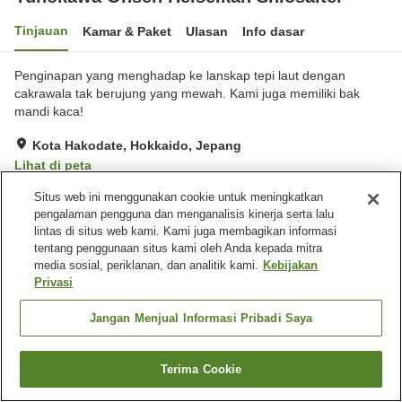
Tinjauan
Kamar & Paket
Ulasan
Info dasar
Penginapan yang menghadap ke lanskap tepi laut dengan
cakrawala tak berujung yang mewah. Kami juga memiliki bak
mandi kaca!
Kota Hakodate, Hokkaido, Jepang
Lihat di peta
Sangat baik
Ulasan:
289
4.2
Situs web ini menggunakan cookie untuk meningkatkan
pengalaman pengguna dan menganalisis kinerja serta lalu
lintas di situs web kami. Kami juga membagikan informasi
Fasilitas properti
tentang penggunaan situs kami oleh Anda kepada mitra
media sosial, periklanan, dan analitik kami.
Kebijakan
Tempat parkir
Lounge
Privasi
Mesin penjual otomatis
Toko
Jangan Menjual Informasi Pribadi Saya
Beranda
Jepang
Hokkaido
Kota Hakodate
Yunokawa Onsen Heiseikan Shiosaitei
Terima Cookie
Cari kamar