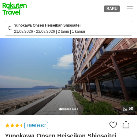
to
BARU
top
page
Yunokawa Onsen Heiseikan Shiosaitei
21/08/2026
-
22/08/2026
|
2 tamu
|
1 kamar
58
Hotel resor
Yunokawa Onsen Heiseikan Shiosaitei