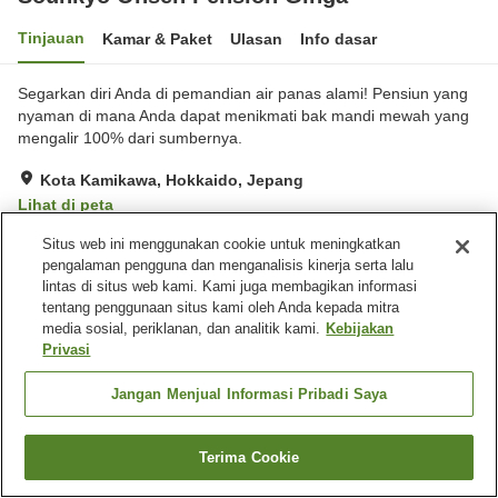
Tinjauan
Kamar & Paket
Ulasan
Info dasar
Segarkan diri Anda di pemandian air panas alami! Pensiun yang
nyaman di mana Anda dapat menikmati bak mandi mewah yang
mengalir 100% dari sumbernya.
Kota Kamikawa, Hokkaido, Jepang
Lihat di peta
Hebat
Ulasan:
29
4.3
Situs web ini menggunakan cookie untuk meningkatkan
pengalaman pengguna dan menganalisis kinerja serta lalu
lintas di situs web kami. Kami juga membagikan informasi
Fasilitas properti
tentang penggunaan situs kami oleh Anda kepada mitra
media sosial, periklanan, dan analitik kami.
Kebijakan
Tempat parkir
Aula perjamuan
Privasi
Pemandian besar (air
panas)
Jangan Menjual Informasi Pribadi Saya
Beranda
Jepang
Hokkaido
Kota Kamikawa
Terima Cookie
Sounkyo Onsen Pension Ginga
Cari kamar