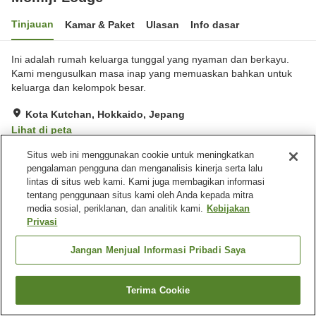
Tinjauan
Kamar & Paket
Ulasan
Info dasar
Ini adalah rumah keluarga tunggal yang nyaman dan berkayu.
Kami mengusulkan masa inap yang memuaskan bahkan untuk
keluarga dan kelompok besar.
Kota Kutchan, Hokkaido, Jepang
Lihat di peta
Situs web ini menggunakan cookie untuk meningkatkan
Fasilitas properti
pengalaman pengguna dan menganalisis kinerja serta lalu
lintas di situs web kami. Kami juga membagikan informasi
Tempat parkir
tentang penggunaan situs kami oleh Anda kepada mitra
media sosial, periklanan, dan analitik kami.
Kebijakan
Privasi
Beranda
Jepang
Hokkaido
Kota Kutchan
Momiji Lodge
Jangan Menjual Informasi Pribadi Saya
Terima Cookie
Cari kamar