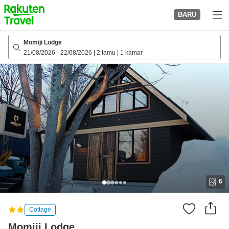
to
BARU
top
page
Momiji Lodge
21/08/2026
-
22/08/2026
|
2 tamu
|
1 kamar
6
Cottage
Momiji Lodge