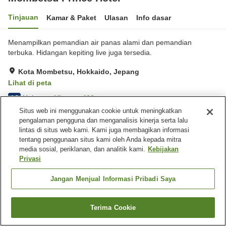
Tinjauan
Kamar & Paket
Ulasan
Info dasar
Menampilkan pemandian air panas alami dan pemandian
terbuka. Hidangan kepiting live juga tersedia.
Kota Mombetsu, Hokkaido, Jepang
Lihat di peta
Hebat
Ulasan:
466
4.3
Situs web ini menggunakan cookie untuk meningkatkan
pengalaman pengguna dan menganalisis kinerja serta lalu
Fasilitas properti
lintas di situs web kami. Kami juga membagikan informasi
tentang penggunaan situs kami oleh Anda kepada mitra
Tempat parkir
Mandi jet
media sosial, periklanan, dan analitik kami.
Kebijakan
Sauna
Spa / Salon kecantikan
Privasi
Beranda
Jepang
Hokkaido
Kota Mombetsu
Jangan Menjual Informasi Pribadi Saya
Mombetsu Prince Hotel
Terima Cookie
Cari kamar