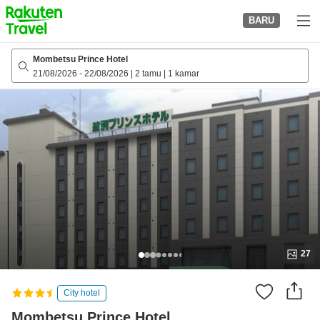
to
BARU
top
page
Mombetsu Prince Hotel
21/08/2026
-
22/08/2026
|
2 tamu
|
1 kamar
27
City hotel
Mombetsu Prince Hotel