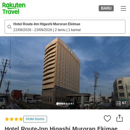
to
BARU
top
page
Hotel Route-Inn Higashi Muroran Ekimae
22/08/2026
-
23/08/2026
|
2 tamu
|
1 kamar
67
Hotel bisnis
Hotel Route-Inn Higashi Muroran Ekimae