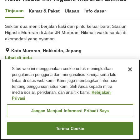
Tinjauan
Kamar & Paket
Ulasan
Info dasar
Sekitar dua menit berjalan kaki dari pintu keluar barat Stasiun
Higashi-Muroran di Jalur JR Muroran. Nikmati waktu santai di
akomodasi yang nyaman.
Kota Muroran, Hokkaido, Jepang
Lihat di peta
Sangat baik
Ulasan:
512
4
Situs web ini menggunakan cookie untuk meningkatkan
pengalaman pengguna dan menganalisis kinerja serta lalu
lintas di situs web kami. Kami juga membagikan informasi
Fasilitas properti
tentang penggunaan situs kami oleh Anda kepada mitra
media sosial, periklanan, dan analitik kami.
Kebijakan
Tempat parkir
Restoran
Privasi
Mesin penjual otomatis
Ruang rapat
Jangan Menjual Informasi Pribadi Saya
Beranda
Jepang
Hokkaido
Kota Muroran
Hotel Route-Inn Higashi Muroran Ekimae
Terima Cookie
Cari kamar