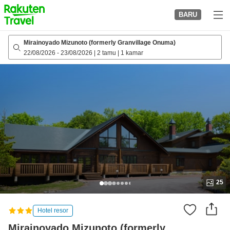
to
BARU
top
page
Mirainoyado Mizunoto (formerly Granvillage Onuma)
22/08/2026
-
23/08/2026
|
2 tamu
|
1 kamar
25
Hotel resor
Mirainoyado Mizunoto (formerly