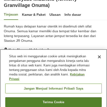
Granvillage Onuma)
Tinjauan
Kamar & Paket
Ulasan
Info dasar
Rumah kayu delapan kamar otentik ini diselimuti oleh sifat
Onuma. Semua kamar memiliki dua tempat tidur kembar dan
loteng terpasang. Layanan antar-jemput tersedia ke dan dari
Stasiun JR Onuma.
Kota Nanae, Hokkaido, Jepang
Lihat di peta
Situs web ini menggunakan cookie untuk meningkatkan
pengalaman pengguna dan menganalisis kinerja serta lalu
Luar biasa
Ulasan:
2
4.9
lintas di situs web kami. Kami juga membagikan informasi
tentang penggunaan situs kami oleh Anda kepada mitra
media sosial, periklanan, dan analitik kami.
Kebijakan
Fasilitas properti
Privasi
Tempat parkir
Restoran
Mesin penjual otomatis
Laundry berbayar
Jangan Menjual Informasi Pribadi Saya
Beranda
Jepang
Hokkaido
Kota Nanae
Terima Cookie
Cari kamar
Mirainoyado Mizunoto (formerly Granvillage Onuma)