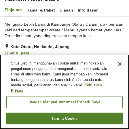
Tinjauan
Kamar & Paket
Ulasan
Info dasar
Menginap Lebih Lama di Kampanye Otaru / Dalam jarak berjalan
kaki dari tempat-tempat wisata / Menu layanan kamar yang luas /
Tersedia binatu yang dioperasikan dengan koin
Kota Otaru, Hokkaido, Jepang
Lihat di peta
Hebat
Ulasan:
441
4.4
Situs web ini menggunakan cookie untuk meningkatkan
pengalaman pengguna dan menganalisis kinerja serta lalu
lintas di situs web kami. Kami juga membagikan informasi
Fasilitas properti
tentang penggunaan situs kami oleh Anda kepada mitra
media sosial, periklanan, dan analitik kami.
Kebijakan
Tempat parkir
Pemandian komunal
Privasi
Sauna
Spa / Salon kecantikan
Jangan Menjual Informasi Pribadi Saya
Beranda
Jepang
Hokkaido
Kota Otaru
Authent Hotel Otaru
Terima Cookie
Cari kamar