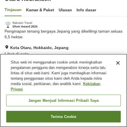
Tinjauan
Kamar & Paket
Ulasan
Info dasar
Penginapan tenang bergaya Jepang yang dikelilingi taman seluas
6,5 hektar.
Kota Otaru, Hokkaido, Jepang
Lihat di peta
Situs web ini menggunakan cookie untuk meningkatkan
Luar biasa
Ulasan:
86
4.9
pengalaman pengguna dan menganalisis kinerja serta lalu
lintas di situs web kami. Kami juga membagikan informasi
Fasilitas properti
tentang penggunaan situs kami oleh Anda kepada mitra
media sosial, periklanan, dan analitik kami.
Kebijakan
Tempat parkir
Spa / Salon kecantikan
Privasi
Makan pribadi
Lounge
Jangan Menjual Informasi Pribadi Saya
Beranda
Jepang
Hokkaido
Kota Otaru
Otaru Kourakuen
Terima Cookie
Cari kamar