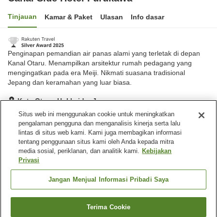
Tinjauan
Kamar & Paket
Ulasan
Info dasar
Penginapan pemandian air panas alami yang terletak di depan
Kanal Otaru. Menampilkan arsitektur rumah pedagang yang
mengingatkan pada era Meiji. Nikmati suasana tradisional
Jepang dan keramahan yang luar biasa.
Kota Otaru, Hokkaido, Jepang
Lihat di peta
Situs web ini menggunakan cookie untuk meningkatkan
pengalaman pengguna dan menganalisis kinerja serta lalu
Luar biasa
Ulasan:
137
4.8
lintas di situs web kami. Kami juga membagikan informasi
tentang penggunaan situs kami oleh Anda kepada mitra
media sosial, periklanan, dan analitik kami.
Kebijakan
Fasilitas properti
Privasi
Tempat parkir
Spa / Salon kecantikan
Lounge
Mesin penjual otomatis
Jangan Menjual Informasi Pribadi Saya
Beranda
Jepang
Hokkaido
Kota Otaru
Terima Cookie
Cari kamar
Canal Side Hotel Furukawa