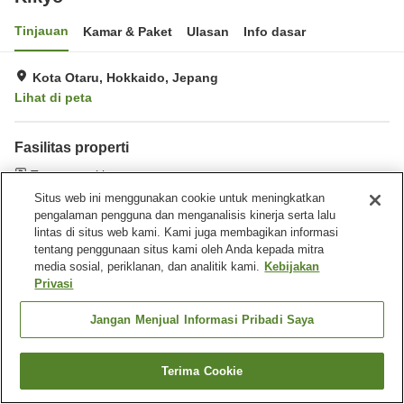
Tinjauan
Kamar & Paket
Ulasan
Info dasar
Kota Otaru, Hokkaido, Jepang
Lihat di peta
Fasilitas properti
Tempat parkir
Situs web ini menggunakan cookie untuk meningkatkan
pengalaman pengguna dan menganalisis kinerja serta lalu
Beranda
Jepang
Hokkaido
Kota Otaru
Kikyo
lintas di situs web kami. Kami juga membagikan informasi
tentang penggunaan situs kami oleh Anda kepada mitra
media sosial, periklanan, dan analitik kami.
Kebijakan
Privasi
Jangan Menjual Informasi Pribadi Saya
Terima Cookie
Cari kamar