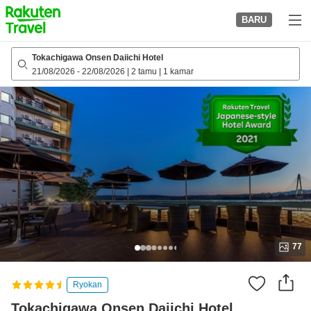
to
BARU
top
page
Tokachigawa Onsen Daiichi Hotel
21/08/2026
-
22/08/2026
|
2 tamu
|
1 kamar
77
Ryokan
Tokachigawa Onsen Daiichi Hotel