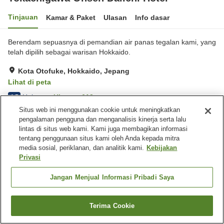
Tinjauan
Kamar & Paket
Ulasan
Info dasar
Berendam sepuasnya di pemandian air panas tegalan kami, yang
telah dipilih sebagai warisan Hokkaido.
Kota Otofuke, Hokkaido, Jepang
Lihat di peta
Hebat
Ulasan:
613
4.5
Situs web ini menggunakan cookie untuk meningkatkan
pengalaman pengguna dan menganalisis kinerja serta lalu
Fasilitas properti
lintas di situs web kami. Kami juga membagikan informasi
tentang penggunaan situs kami oleh Anda kepada mitra
Tempat parkir
Mata air panas di dalam
media sosial, periklanan, dan analitik kami.
Kebijakan
gedung
Privasi
Spa / Salon kecantikan
Lounge
Jangan Menjual Informasi Pribadi Saya
Beranda
Jepang
Hokkaido
Kota Otofuke
Tokachigawa Onsen Daiichi Hotel
Terima Cookie
Cari kamar