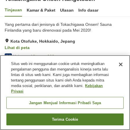
Tinjauan
Kamar & Paket
Ulasan
Info dasar
Yang pertama dari jenisnya di Tokachigawa Onsen! Sauna
Finlandia yang baru direnovasi pada Mei 2020!
Kota Otofuke, Hokkaido, Jepang
Lihat di peta
Hebat
Ulasan:
263
4.4
Situs web ini menggunakan cookie untuk meningkatkan
pengalaman pengguna dan menganalisis kinerja serta lalu
Fasilitas properti
lintas di situs web kami. Kami juga membagikan informasi
tentang penggunaan situs kami oleh Anda kepada mitra
Tempat parkir
Sauna
media sosial, periklanan, dan analitik kami.
Kebijakan
Spa / Salon kecantikan
Restoran
Privasi
Beranda
Jepang
Hokkaido
Kota Otofuke
Jangan Menjual Informasi Pribadi Saya
Tokachigawa Onsen Kangetsuen
Terima Cookie
Cari kamar