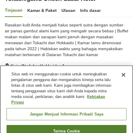
Tinjauan
Kamar & Paket
Ulasan
Info dasar
Rasakan kulit Anda menjadi halus seperti sutra dengan sumber
air panas gambut alami kami yang mengalir secara bebas | Buffet
makan malam dan sarapan kami penuh dengan masakan
menawan dari Tokachi dan Hokkaido | Kamar tamu direnovasi
pada tahun 2022 | Habiskan waktu yang bahagia menyaksikan
matahari terbenam di Dataran Tokachi dari kamar
Kota Otofuke, Hokkaido, Jepang
Lihat di peta
Situs web ini menggunakan cookie untuk meningkatkan
pengalaman pengguna dan menganalisis kinerja serta lalu
Sangat baik
Ulasan:
226
4.1
lintas di situs web kami. Kami juga membagikan informasi
tentang penggunaan situs kami oleh Anda kepada mitra
media sosial, periklanan, dan analitik kami.
Kebijakan
Fasilitas properti
Privasi
Wi-Fi
Sauna
Restoran
Benar-benar bebas rokok
Jangan Menjual Informasi Pribadi Saya
Beranda
Jepang
Hokkaido
Kota Otofuke
Terima Cookie
Cari kamar