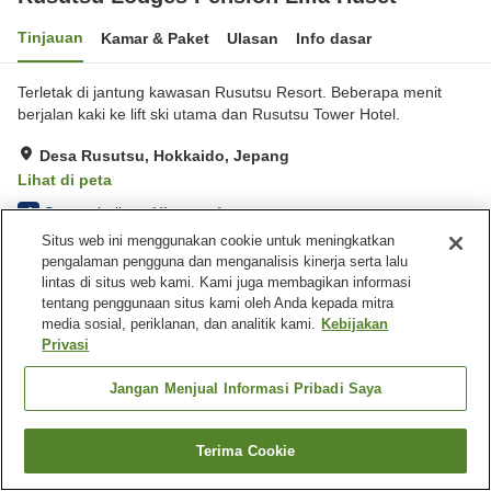
Tinjauan
Kamar & Paket
Ulasan
Info dasar
Terletak di jantung kawasan Rusutsu Resort. Beberapa menit
berjalan kaki ke lift ski utama dan Rusutsu Tower Hotel.
Desa Rusutsu, Hokkaido, Jepang
Lihat di peta
Sangat baik
Ulasan:
4
4
Situs web ini menggunakan cookie untuk meningkatkan
pengalaman pengguna dan menganalisis kinerja serta lalu
Fasilitas properti
lintas di situs web kami. Kami juga membagikan informasi
tentang penggunaan situs kami oleh Anda kepada mitra
Tempat parkir
Ruang pengeringan
media sosial, periklanan, dan analitik kami.
Kebijakan
peralatan
Privasi
Laundry berbayar
Jangan Menjual Informasi Pribadi Saya
Beranda
Jepang
Hokkaido
Desa Rusutsu
Rusutsu Lodges Pension Lilla Huset
Terima Cookie
Cari kamar