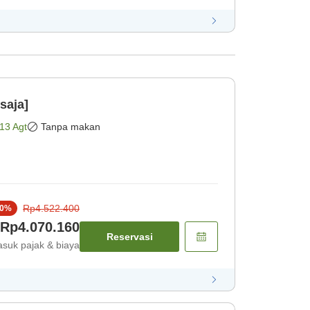
saja]
13 Agt
Tanpa makan
Rp4.522.400
0
%
Rp4.070.160
Reservasi
suk pajak & biaya