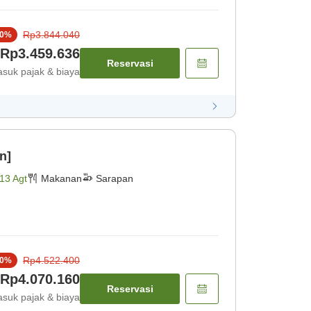
Rp3.844.040
0
%
Rp3.459.636
Reservasi
suk pajak & biaya
n]
13 Agt
Makanan
Sarapan
Rp4.522.400
0
%
Rp4.070.160
Reservasi
suk pajak & biaya