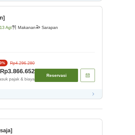
n]
13 Agt
Makanan
Sarapan
Rp4.296.280
0
%
Rp3.866.652
Reservasi
suk pajak & biaya
saja]