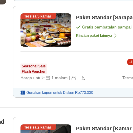
Tersisa
5
kamar!
Paket Standar [Sarapa
Gratis pembatalan sampai
Rincian paket lainnya
-
1
Seasonal Sale
Flash Voucher
Harga untuk:
1
malam
|
|
Terma
Gunakan kupon untuk
Diskon
Rp773.330
nd
Tersisa
2
kamar!
Paket Standar [Kamar 