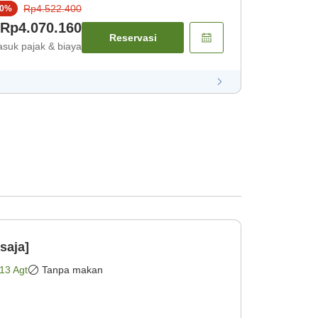
Rp4.522.400
0
%
Rp4.070.160
Reservasi
suk pajak & biaya
saja]
13 Agt
Tanpa makan