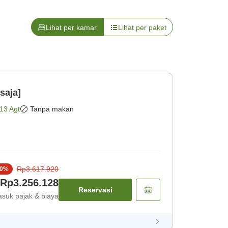
Lihat per kamar
Lihat per paket
saja]
13 Agt
Tanpa makan
Rp3.617.920
0
%
Rp3.256.128
Reservasi
suk pajak & biaya