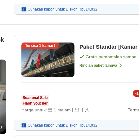
Gunakan kupon untuk
Diskon
Rp814.032
ok
Tersisa
1
kamar!
Paket Standar [Kamar 
Gratis pembatalan sampai
Rincian paket lainnya
-
1
Seasonal Sale
Flash Voucher
Harga untuk:
1
malam
|
|
Terma
Gunakan kupon untuk
Diskon
Rp814.032
3