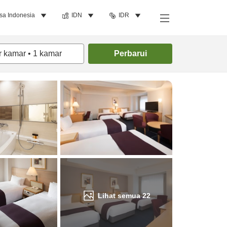
sa Indonesia
IDN
IDR
Cari kamar
r kamar
•
1
kamar
Perbarui
Lihat semua
22