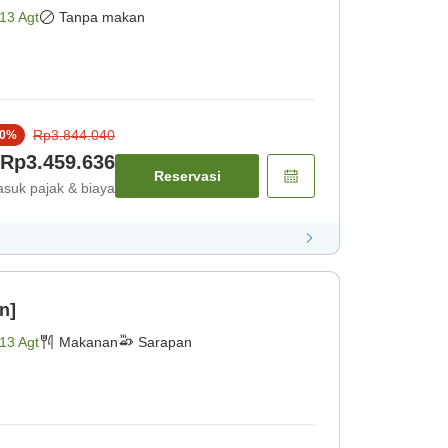
13 Agt
Tanpa makan
Rp3.844.040
0
%
Rp3.459.636
Reservasi
suk pajak & biaya
n]
13 Agt
Makanan
Sarapan