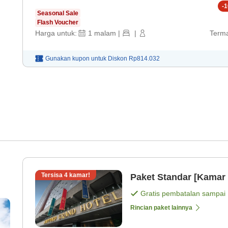
-
1
Seasonal Sale
Flash Voucher
Harga untuk:
1
malam
|
|
Terma
Gunakan kupon untuk
Diskon
Rp814.032
Tersisa
4
kamar!
Paket Standar [Kamar 
Gratis pembatalan sampai
Rincian paket lainnya