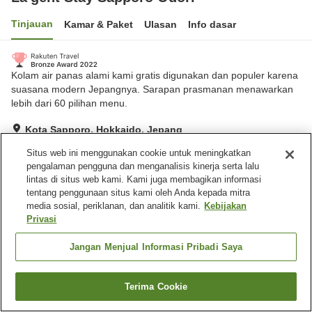
Tinjauan
Kamar & Paket
Ulasan
Info dasar
Kolam air panas alami kami gratis digunakan dan populer karena
suasana modern Jepangnya. Sarapan prasmanan menawarkan
lebih dari 60 pilihan menu.
Kota Sapporo, Hokkaido, Jepang
Lihat di peta
Situs web ini menggunakan cookie untuk meningkatkan
Hebat
Ulasan:
539
4.5
pengalaman pengguna dan menganalisis kinerja serta lalu
lintas di situs web kami. Kami juga membagikan informasi
tentang penggunaan situs kami oleh Anda kepada mitra
Fasilitas properti
media sosial, periklanan, dan analitik kami.
Kebijakan
Privasi
Wi-Fi
Tempat parkir
Restoran
Bar
Jangan Menjual Informasi Pribadi Saya
Beranda
Jepang
Hokkaido
Kota Sapporo
Terima Cookie
Cari kamar
La'gent Stay Sapporo Odori