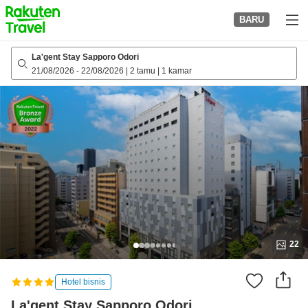
to
BARU
top
page
La'gent Stay Sapporo Odori
21/08/2026
-
22/08/2026
|
2 tamu
|
1 kamar
22
Hotel bisnis
La'gent Stay Sapporo Odori