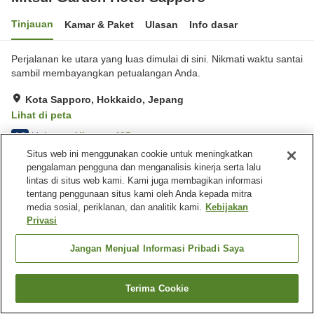
Tinjauan
Kamar & Paket
Ulasan
Info dasar
Perjalanan ke utara yang luas dimulai di sini. Nikmati waktu santai
sambil membayangkan petualangan Anda.
Kota Sapporo, Hokkaido, Jepang
Lihat di peta
Hebat
Ulasan:
435
4.3
Situs web ini menggunakan cookie untuk meningkatkan
pengalaman pengguna dan menganalisis kinerja serta lalu
Fasilitas properti
lintas di situs web kami. Kami juga membagikan informasi
tentang penggunaan situs kami oleh Anda kepada mitra
Tempat parkir
Spa / Salon kecantikan
media sosial, periklanan, dan analitik kami.
Kebijakan
Restoran
Mesin penjual otomatis
Privasi
Beranda
Jepang
Hokkaido
Kota Sapporo
Jangan Menjual Informasi Pribadi Saya
Mitsui Garden Hotel Sapporo
Terima Cookie
Cari kamar