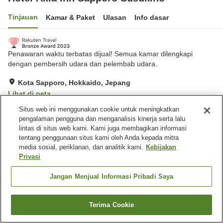
Tinjauan
Kamar & Paket
Ulasan
Info dasar
Penawaran waktu terbatas dijual! Semua kamar dilengkapi
dengan pembersih udara dan pelembab udara.
Kota Sapporo, Hokkaido, Jepang
Lihat di peta
Sangat baik
Ulasan:
435
4.2
Situs web ini menggunakan cookie untuk meningkatkan
pengalaman pengguna dan menganalisis kinerja serta lalu
lintas di situs web kami. Kami juga membagikan informasi
Fasilitas properti
tentang penggunaan situs kami oleh Anda kepada mitra
media sosial, periklanan, dan analitik kami.
Kebijakan
Wi-Fi
Laundry
Privasi
Mesin penjual otomatis
Microwave bersama
Jangan Menjual Informasi Pribadi Saya
Beranda
Jepang
Hokkaido
Kota Sapporo
Hotel Axia Inn Sapporo Susukino
Terima Cookie
Cari kamar