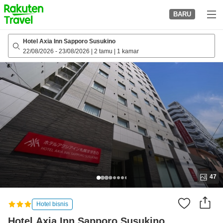
to
BARU
top
page
Hotel Axia Inn Sapporo Susukino
22/08/2026
-
23/08/2026
|
2 tamu
|
1 kamar
47
Hotel bisnis
Hotel Axia Inn Sapporo Susukino