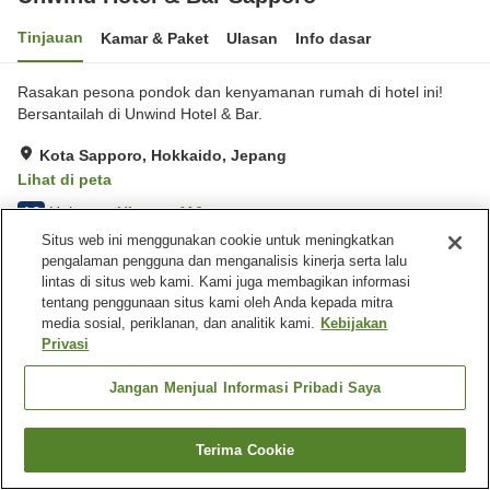
Tinjauan
Kamar & Paket
Ulasan
Info dasar
Rasakan pesona pondok dan kenyamanan rumah di hotel ini!
Bersantailah di Unwind Hotel & Bar.
Kota Sapporo, Hokkaido, Jepang
Lihat di peta
Hebat
Ulasan:
116
4.3
Situs web ini menggunakan cookie untuk meningkatkan
pengalaman pengguna dan menganalisis kinerja serta lalu
Fasilitas properti
lintas di situs web kami. Kami juga membagikan informasi
tentang penggunaan situs kami oleh Anda kepada mitra
Tempat parkir
Lounge
media sosial, periklanan, dan analitik kami.
Kebijakan
Bar
Pengiriman ke rumah
Privasi
Beranda
Jepang
Hokkaido
Kota Sapporo
Jangan Menjual Informasi Pribadi Saya
Unwind Hotel & Bar Sapporo
Terima Cookie
Cari kamar