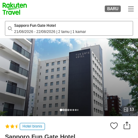
to
BARU
top
page
Sapporo Fun Gate Hotel
21/08/2026
-
22/08/2026
|
2 tamu
|
1 kamar
13
Hotel bisnis
Sapporo Fun Gate Hotel