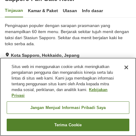
Tinjauan
Kamar & Paket
Ulasan
Info dasar
Penginapan populer dengan sarapan prasmanan yang
menampilkan 60 item menu. Berjarak sekitar tujuh menit dengan
taksi dari Stasiun Sapporo. Sekitar dua menit berjalan kaki ke
toko serba ada.
Kota Sapporo, Hokkaido, Jepang
Lihat di peta
Situs web ini menggunakan cookie untuk meningkatkan
Baik
Ulasan:
308
3.7
pengalaman pengguna dan menganalisis kinerja serta lalu
lintas di situs web kami. Kami juga membagikan informasi
tentang penggunaan situs kami oleh Anda kepada mitra
Fasilitas properti
media sosial, periklanan, dan analitik kami.
Kebijakan
Privasi
Tempat parkir
Restoran
Mesin penjual otomatis
Laundry berbayar
Jangan Menjual Informasi Pribadi Saya
Beranda
Jepang
Hokkaido
Kota Sapporo
Terima Cookie
Sapporo Fun Gate Hotel
Cari kamar