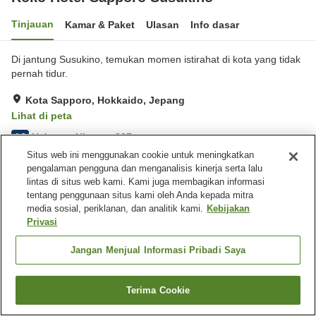
Tinjauan
Kamar & Paket
Ulasan
Info dasar
Di jantung Susukino, temukan momen istirahat di kota yang tidak
pernah tidur.
Kota Sapporo, Hokkaido, Jepang
Lihat di peta
Hebat
Ulasan:
237
4.3
Situs web ini menggunakan cookie untuk meningkatkan
pengalaman pengguna dan menganalisis kinerja serta lalu
Fasilitas properti
lintas di situs web kami. Kami juga membagikan informasi
tentang penggunaan situs kami oleh Anda kepada mitra
Tempat parkir
Restoran
media sosial, periklanan, dan analitik kami.
Kebijakan
Mesin penjual otomatis
Pengiriman ke rumah
Privasi
Beranda
Jepang
Hokkaido
Kota Sapporo
Jangan Menjual Informasi Pribadi Saya
Koko Hotel Sapporo Susukino
Terima Cookie
Cari kamar