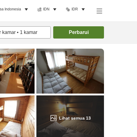
sa Indonesia
IDN
IDR
Cari kamar
r kamar
•
1
kamar
Perbarui
Lihat semua
13