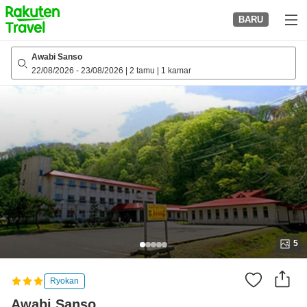
to
BARU
top
page
Awabi Sanso
22/08/2026
-
23/08/2026
|
2 tamu
|
1 kamar
5
Ryokan
Awabi Sanso