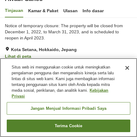
Tinjauan
Kamar & Paket
Ulasan
Info dasar
Notice of temporary closure: The property will be closed from
December 1, 2022, to March 31, 2023, and is scheduled to
reopen in April 2023.
Kota Setana, Hokkaido, Jepang
Lihat di peta
Sangat baik
Ulasan:
88
4
Situs web ini menggunakan cookie untuk meningkatkan
pengalaman pengguna dan menganalisis kinerja serta lalu
lintas di situs web kami. Kami juga membagikan informasi
Fasilitas properti
tentang penggunaan situs kami oleh Anda kepada mitra
media sosial, periklanan, dan analitik kami.
Kebijakan
Tempat parkir
Restoran
Privasi
Mesin penjual otomatis
Toko
Jangan Menjual Informasi Pribadi Saya
Beranda
Jepang
Hokkaido
Kota Setana
Awabi Sanso
Terima Cookie
Cari kamar