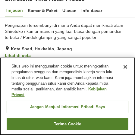
Tinjauan
Kamar & Paket
Ulasan
Info dasar
Penginapan tersembunyi di mana Anda dapat menikmati alam
Shiretoko / kamar mandiri yang luar biasa dengan pemandian
terbuka / Pondok glamping yang sangat populer!
Kota Shari, Hokkaido, Jepang
Lihat di peta
Luar biasa
Ulasan:
51
4.9
Situs web ini menggunakan cookie untuk meningkatkan
pengalaman pengguna dan menganalisis kinerja serta lalu
lintas di situs web kami. Kami juga membagikan informasi
Fasilitas properti
tentang penggunaan situs kami oleh Anda kepada mitra
media sosial, periklanan, dan analitik kami.
Kebijakan
Tempat parkir
Pemandian udara terbuka
Privasi
(air panas)
Jangan Menjual Informasi Pribadi Saya
Beranda
Jepang
Hokkaido
Kota Shari
Shiretoko Villa Hotel Freeze
Terima Cookie
Cari kamar