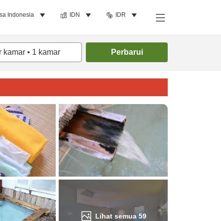
sa Indonesia
IDN
IDR
Cari kamar
r kamar
•
1
kamar
Perbarui
Lihat semua
59