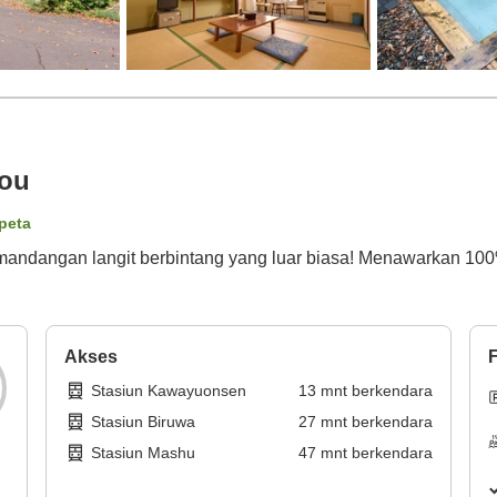
sou
 peta
andangan langit berbintang yang luar biasa! Menawarkan 100
Akses
F
Stasiun Kawayuonsen
13
mnt
berkendara
Stasiun Biruwa
27
mnt
berkendara
Stasiun Mashu
47
mnt
berkendara