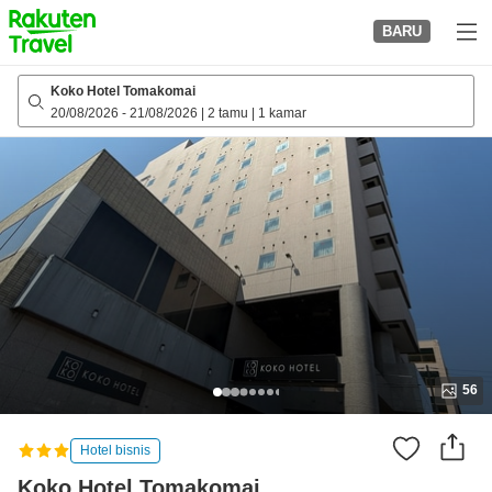
to
BARU
top
page
Koko Hotel Tomakomai
20/08/2026
-
21/08/2026
|
2 tamu
|
1 kamar
56
Hotel bisnis
Koko Hotel Tomakomai