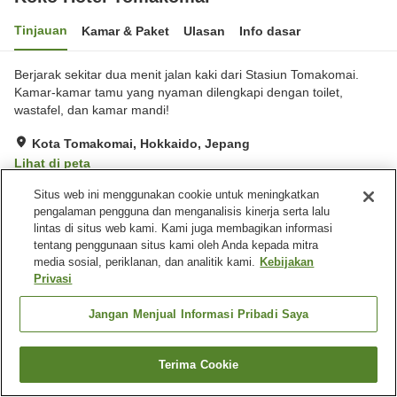
Tinjauan
Kamar & Paket
Ulasan
Info dasar
Berjarak sekitar dua menit jalan kaki dari Stasiun Tomakomai.
Kamar-kamar tamu yang nyaman dilengkapi dengan toilet,
wastafel, dan kamar mandi!
Kota Tomakomai, Hokkaido, Jepang
Lihat di peta
Sangat baik
Ulasan:
606
4.2
Situs web ini menggunakan cookie untuk meningkatkan
pengalaman pengguna dan menganalisis kinerja serta lalu
lintas di situs web kami. Kami juga membagikan informasi
Fasilitas properti
tentang penggunaan situs kami oleh Anda kepada mitra
media sosial, periklanan, dan analitik kami.
Kebijakan
Spa / Salon kecantikan
Restoran
Privasi
Mesin penjual otomatis
Ruang rapat
Jangan Menjual Informasi Pribadi Saya
Beranda
Jepang
Hokkaido
Kota Tomakomai
Koko Hotel Tomakomai
Terima Cookie
Cari kamar